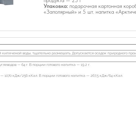
продукта — 25 г
Упаковка:
подарочная картонная короб
«Заполярный» и 5 шт. напитка «Арктич
й кипяченой воды, тщательно размешать. Допускается осадок природного про
леводов — 64 г. В порции готового напитка — 19,2 г.
 — 1070 кДж/256 кКал. В порции готового напитка — 267,5 кДж/64 кКал.