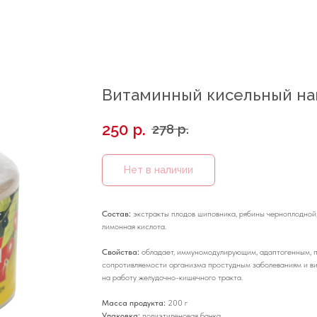
Витаминный кисельный на
250
р.
278
р.
Нет в наличии
Состав:
экстракты плодов шиповника, рябины черноплодной,
лимонная кислота.
Свойства:
обладает, иммуномодулирующим, адаптогенным, 
сопротивляемости организма простудным заболеваниям и ви
на работу желудочно-кишечного тракта.
Масса продукта:
200 г
Упаковка:
полиэтиленовая банка.