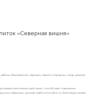
питок «Северная вишня»
 рябины обыкновенной, черемухи, черной смородины, сахар, крахмал,
противовоспалительным действием, способствует повышению
русным инфекциям, улучшает работоспособность, благотворно влияет