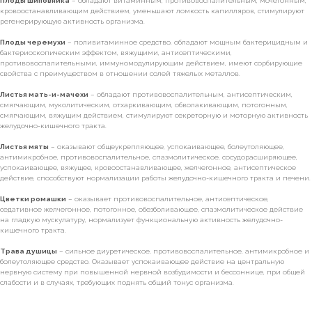
Плоды шиповника
– обладают витаминным, противовоспалительным, мочегонным,
кровоостанавливающим действием, уменьшают ломкость капилляров, стимулируют
регенерирующую активность организма.
Плоды черемухи
– поливитаминное средство, обладают мощным бактерицидным и
бактериоскопическим эффектом, вяжущими, антисептическими,
противовоспалительными, иммуномодулирующим действием, имеют сорбирующие
свойства с преимуществом в отношении солей тяжелых металлов.
Листья мать-и-мачехи
– обладают противовоспалительным, антисептическим,
смягчающим, муколитическим, отхаркивающим, обволакивающим, потогонным,
смягчающим, вяжущим действием, стимулируют секреторную и моторную активность
желудочно-кишечного тракта.
Листья мяты
– оказывают общеукрепляющее, успокаивающее, болеутоляющее,
антимикробное, противовоспалительное, спазмолитическое, сосудорасширяющее,
успокаивающее, вяжущее, кровоостанавливающее, желчегонное, антисептическое
действие, способствуют нормализации работы желудочно-кишечного тракта и печени.
Цветки ромашки
– оказывает противовоспалительное, антисептическое,
седативное желчегонное, потогонное, обезболивающее, спазмолитическое действие
на гладкую мускулатуру, нормализует функциональную активность желудочно-
кишечного тракта.
Трава душицы
– сильное диуретическое, противовоспалительное, антимикробное и
болеутоляющее средство. Оказывает успокаивающее действие на центральную
нервную систему при повышенной нервной возбудимости и бессоннице, при общей
слабости и в случаях, требующих поднять общий тонус организма.