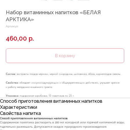
Набор витаминных напитков «БЕЛАЯ
АРКТИКА»
Артикул:
460,00
р.
В корзину
Состав:
экстракты плодов черники, черной смородины, шиповника, яблок, корнеплодов свеклы .
Свойства:
обладает иммуномодулирующим и общеукрепляющим действием, улучшает зрение
и работу желудочно-кишечного тракта.
Упаковка:
подарочная коробочка, 10 пакетиков по 25 г.
Способ приготовления витаминных напитков
Характеристики
Свойства напитка
Способ приготовления витаминных напитков
Cодержимое пакетика растворить в 200 мл холодной или горячей кипяченой воды,
тщательно размешать. Допускается осадок природного происхождения.