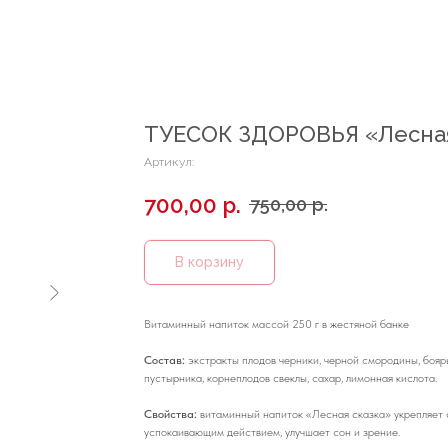
ТУЕСОК ЗДОРОВЬЯ «Лесная
Артикул:
700,00
р.
750,00
р.
В корзину
Витаминный напиток массой 250 г в жестяной банке
Состав:
экстракты плодов черники, черной смородины, бояр
пустырника, корнеплодов свеклы, сахар, лимонная кислота.
Свойства:
витаминный напиток «Лесная сказка» укрепляет 
успокаивающим действием, улучшает сон и зрение.