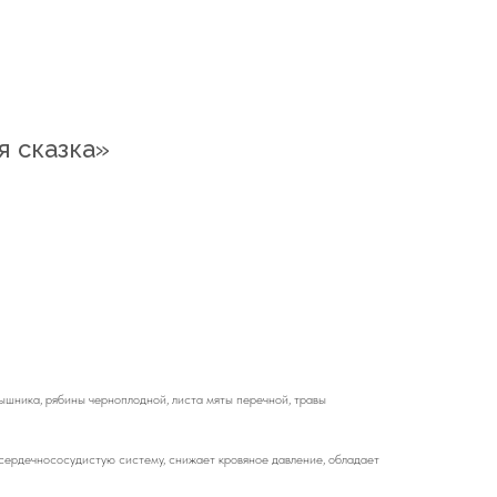
 сказка»
ышника, рябины черноплодной, листа мяты перечной, травы
сердечнососудистую систему, снижает кровяное давление, обладает