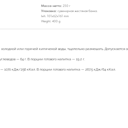
Масса-нетто:
250 г
Упаковка:
сувенирная жестяная банка.
lwh: 101x62x161 mm
Weight: 400 g
 мл холодной или горячей кипяченой воды, тщательно размешать. Допускается
леводов — 64 г. В порции готового напитка — 19,2 г.
 — 1070 кДж/256 кКал. В порции готового напитка — 267,5 кДж/64 кКал.