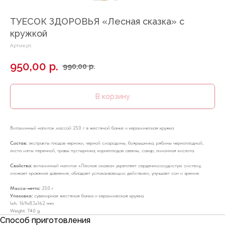
ТУЕСОК ЗДОРОВЬЯ «Лесная сказка» с
кружкой
Артикул:
950,00
р.
990,00
р.
В корзину
Витаминный напиток массой 250 г в жестяной банке и керамическая кружка
Состав:
экстракты плодов черники, черной смородины, боярышника, рябины черноплодной,
листа мяты перечной, травы пустырника, корнеплодов свеклы, сахар, лимонная кислота.
Свойства:
витаминный напиток «Лесная сказка» укрепляет сердечнососудистую систему,
снижает кровяное давление, обладает успокаивающим действием, улучшает сон и зрение.
Масса-нетто:
250 г
Упаковка:
сувенирная жестяная банка и керамическая кружка.
lwh: 169x83x162 mm
Weight: 740 g
Способ приготовления