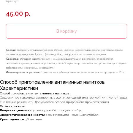
Артикул:
45,00
р.
В корзину
Состав:
экстракты плодов шиповника, яблока, черники, корнеплодов свеклы, экстракты левзеи,
листьев рододендрона Адамса (саган-дайля), сахар, кислота лимонная пищевая.
Свойства:
обладает адаптогенным и иммуномодулирующим действием, способствует
акклиматизации в арктических условиях, способствует сопротивляемости организма простудным
заболеваниям и вирусным инфекциям.
Индивидуальная упаковка:
пакетик из комбинированного материала, масса продукта — 25 г
Способ приготовления витаминных напитков
Характеристики
Способ приготовления витаминных напитков
Cодержимое пакетика растворить в 200 мл холодной или горячей кипяченой воды,
тщательно размешать. Допускается осадок природного происхождения.
Характеристики
Пищевая ценность:
углеводов в 100 г продукта - 64г.
Энергетическая ценность:
в 100 г продукта - 1070 кДж/256кКал.
Срок годности:
36 месяцев